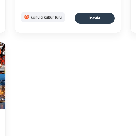
Kanula Kültür Turu
İncele