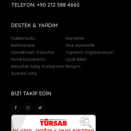
TELEFON:
+90 212 588 4660
DESTEK
& YARDIM
Hakkımızda
Hizmetler
Referanslar
Vize Asistanlık
Havalimanı Transferi
Toplantı Organizasyon
Hotel Konalama
Uçak Bileti
Mesafeli Satış Sözleşmesi
İletişim
Acenta Giriş
BIZI
TAKIP EDIN