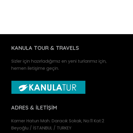
KANULA
TOUR & TRAVELS
Sizler için hazırladığımız en yeni turlarımız için,
hemen iletişime geçin.
ADRES
& İLETIŞIM
Kamer Hatun Mah. Daracık Sokak, No:11 Kat:2
Beyoğlu / İSTANBUL / TURKEY