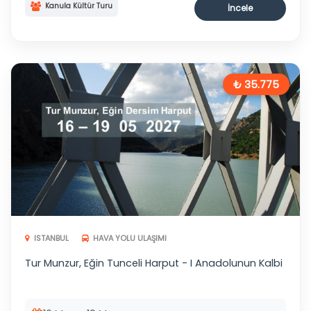
Kanula Kültür Turu
İncele
₺ 35.775
ISTANBUL
HAVA YOLU ULAŞIMI
Tur Munzur, Eğin Tunceli Harput - I Anadolunun Kalbi