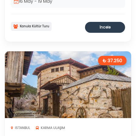
16 May - 19 May
Kanula Kültür Turu
İncele
₺ 37.250
ISTANBUL
KARMA ULAŞIM