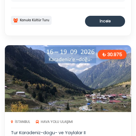
Kanula Kültür Turu
İncele
₺ 30.975
İSTANBUL
HAVA YOLU ULAŞIMI
Tur Karadeniz-dogu- ve Yaylalar II