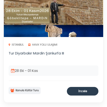
ISTANBUL
HAVA YOLU ULAŞIMI
Tur Diyarbakır Mardin Şanlıurfa III
28 Eki - 01 Kas
Kanula Kültür Turu
İncele