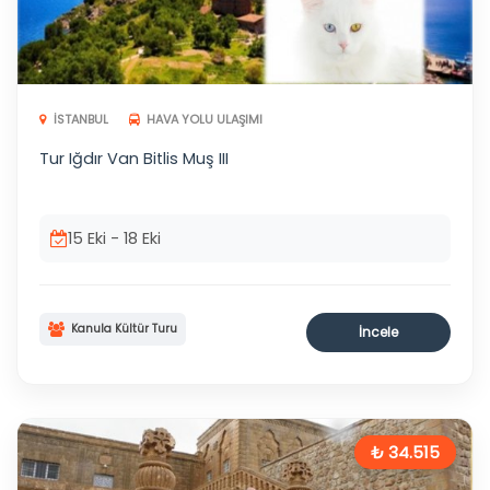
İSTANBUL
HAVA YOLU ULAŞIMI
Tur Iğdır Van Bitlis Muş III
15 Eki - 18 Eki
Kanula Kültür Turu
İncele
₺ 34.515