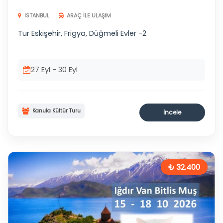
ISTANBUL
ARAÇ ILE ULAŞIM
Tur Eskişehir, Frigya, Düğmeli Evler -2
27 Eyl - 30 Eyl
Kanula Kültür Turu
İncele
₺ 32.400