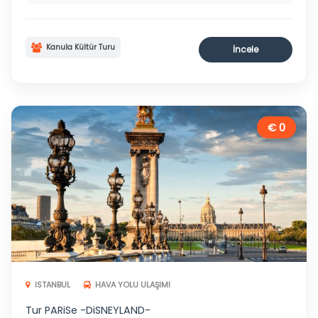
Kanula Kültür Turu
İncele
€ 0
ISTANBUL
HAVA YOLU ULAŞIMI
Tur PARiSe -DiSNEYLAND-