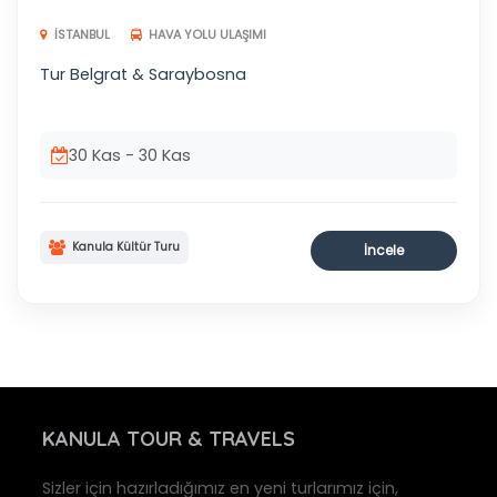
İSTANBUL
HAVA YOLU ULAŞIMI
Tur Belgrat & Saraybosna
30 Kas - 30 Kas
Kanula Kültür Turu
İncele
KANULA
TOUR & TRAVELS
Sizler için hazırladığımız en yeni turlarımız için,