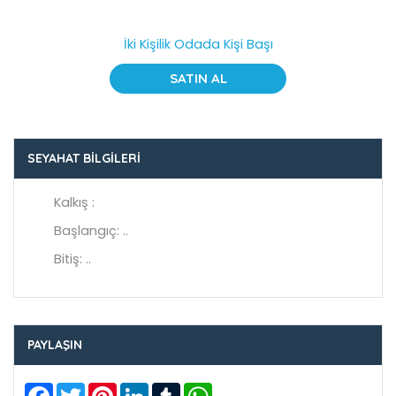
İki Kişilik Odada Kişi Başı
SATIN AL
SEYAHAT BILGILERI
Kalkış :
Başlangıç: ..
Bitiş: ..
PAYLAŞIN
Facebook
Twitter
Pinterest
LinkedIn
Tumblr
WhatsApp