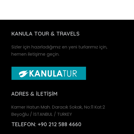
KANULA
TOUR & TRAVELS
Sizler için hazırladığımız en yeni turlarımız için,
hemen iletişime geçin.
ADRES
& İLETIŞIM
Kamer Hatun Mah. Daracık Sokak, No:11 Kat:2
Beyoğlu / İSTANBUL / TURKEY
TELEFON:
+90 212 588 4660